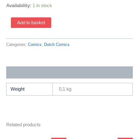
Availability:
1 in stock
Peter
Add to basket
Parker
De
Spectaculaire
Categories:
Comics
,
Dutch Comics
Spider-
Man
26
Additional information
(1983
Series
/
Weight
0,1 kg
Junior
Press)
Nederlands
Geplastificeerd
Related products
quantity