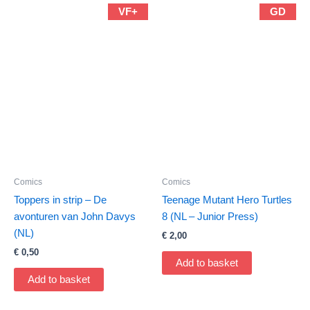
VF+
GD
Comics
Comics
Toppers in strip – De
Teenage Mutant Hero Turtles
avonturen van John Davys
8 (NL – Junior Press)
(NL)
€
2,00
€
0,50
Add to basket
Add to basket