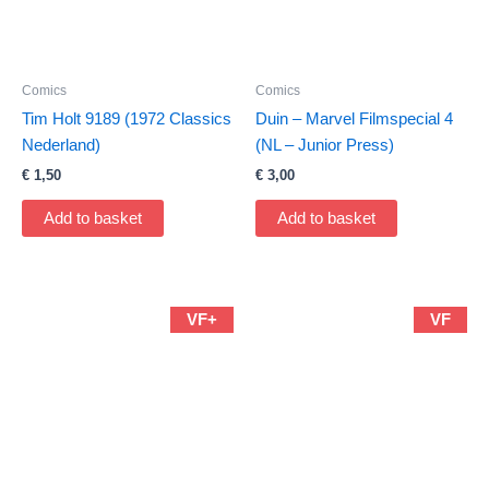
Comics
Comics
Tim Holt 9189 (1972 Classics
Duin – Marvel Filmspecial 4
Nederland)
(NL – Junior Press)
€
1,50
€
3,00
Add to basket
Add to basket
VF+
VF