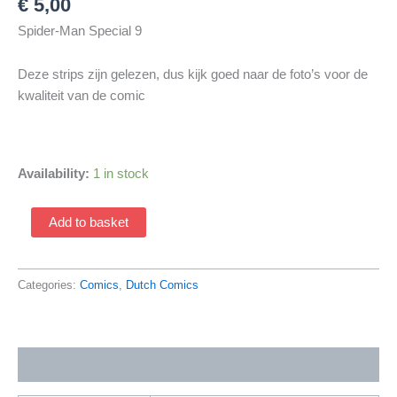
€
5,00
Spider-Man Special 9
Deze strips zijn gelezen, dus kijk goed naar de foto’s voor de
kwaliteit van de comic
Availability:
1 in stock
Spider-
Add to basket
Man
Special
9
Categories:
Comics
,
Dutch Comics
(1991
Series
/
Additional information
Junior
Press)