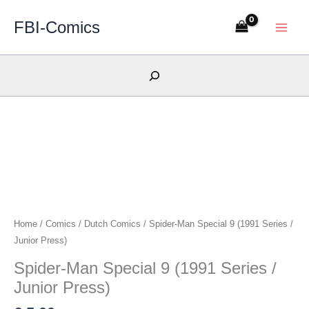
Skip
FBI-Comics
to
content
Search
Home
/
Comics
/
Dutch Comics
/ Spider-Man Special 9 (1991 Series /
Junior Press)
Spider-Man Special 9 (1991 Series /
Junior Press)